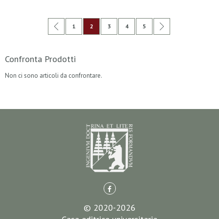
Pagina
Pagina
Precedente
Pagina
Attualmente stai leggendo la pagina
Pagina
Pagina
Pagina
Pagina
Successivo
1
2
3
4
5
Confronta Prodotti
Non ci sono articoli da confrontare.
© 2020-2026