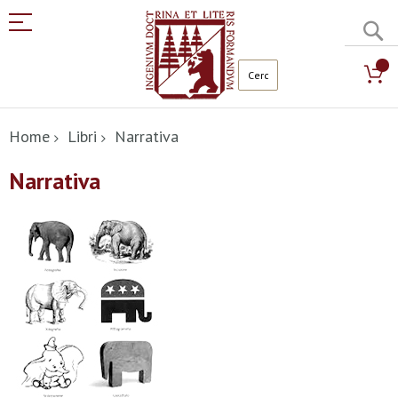
C
Salta
al
Home
Libri
Narrativa
contenuto
Narrativa