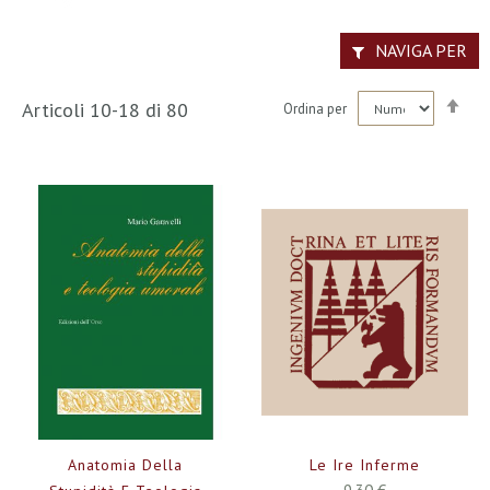
NAVIGA PER
Imp
Articoli
10
-
18
di
80
Ordina per
la
dir
dec
Anatomia Della
Le Ire Inferme