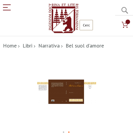
C
Salta
al
Home
Libri
Narrativa
Bel suol d’amore
contenuto
Vai
alla
fine
della
galleria
di
immagini