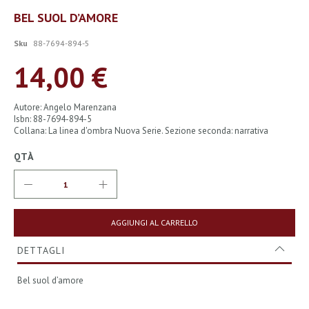
Vai
BEL SUOL D’AMORE
all'inizio
della
Sku
88-7694-894-5
galleria
di
14,00 €
immagini
Autore: Angelo Marenzana
Isbn: 88-7694-894-5
Collana: La linea d'ombra Nuova Serie. Sezione seconda: narrativa
QTÀ
AGGIUNGI AL CARRELLO
DETTAGLI
Bel suol d’amore