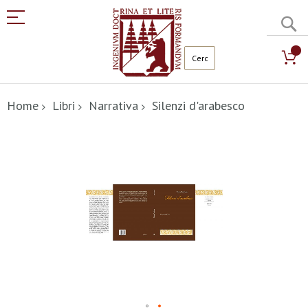
C
Salta
al
Home
Libri
Narrativa
Silenzi d'arabesco
contenuto
Vai
alla
fine
della
galleria
di
immagini