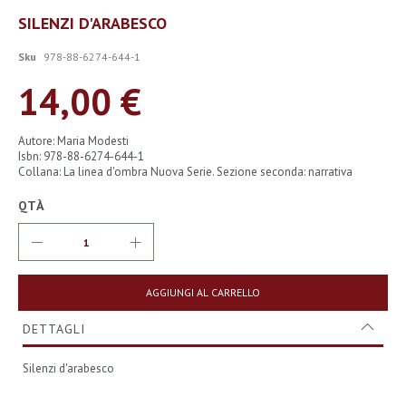
Vai
SILENZI D'ARABESCO
all'inizio
della
Sku
978-88-6274-644-1
galleria
di
14,00 €
immagini
Autore: Maria Modesti
Isbn: 978-88-6274-644-1
Collana: La linea d'ombra Nuova Serie. Sezione seconda: narrativa
QTÀ
AGGIUNGI AL CARRELLO
DETTAGLI
Silenzi d'arabesco