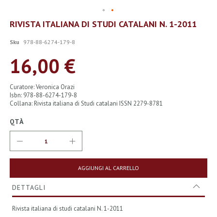
Vai
RIVISTA ITALIANA DI STUDI CATALANI N. 1-2011
all'inizio
della
Sku
978-88-6274-179-8
galleria
di
16,00 €
immagini
Curatore: Veronica Orazi
Isbn: 978-88-6274-179-8
Collana: Rivista italiana di Studi catalani ISSN 2279-8781
QTÀ
AGGIUNGI AL CARRELLO
DETTAGLI
Rivista italiana di studi catalani N. 1-2011