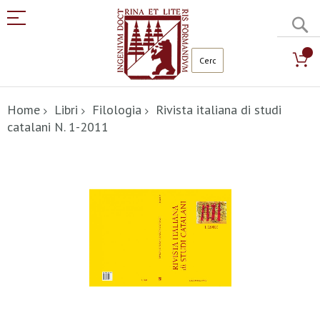
C
Salta
al
Home
Libri
Filologia
Rivista italiana di studi
contenuto
catalani N. 1-2011
Vai
alla
fine
della
galleria
di
immagini