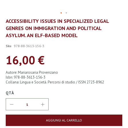
Vai
ACCESSIBILITY ISSUES IN SPECIALIZED LEGAL
all'inizio
GENRES ON IMMIGRATION AND POLITICAL
della
galleria
ASYLUM. AN ELF-BASED MODEL
di
immagini
Sku
978-88-3613-156-3
16,00 €
Autore: Mariarosaria Provenzano
Isbn: 978-88-3613-156-3
Collana: Lingua e Società. Percorsi di studio / ISSN 2723-8962
QTÀ
AGGIUNGI AL CARRELLO