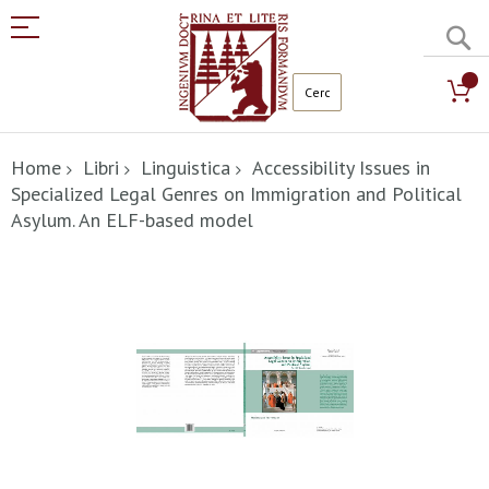
C
Salta
al
Home
Libri
Linguistica
Accessibility Issues in
contenuto
Specialized Legal Genres on Immigration and Political
Asylum. An ELF-based model
Vai
alla
fine
della
galleria
di
immagini