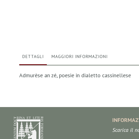
Vai
all'inizio
della
galleria
di
immagini
DETTAGLI
MAGGIORI INFORMAZIONI
Admurèse an zé, poesie in dialetto cassinellese
INFORMAZ
Scarica il 