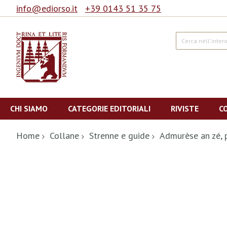
info@ediorso.it
+39 0143 51 35 75
Cerca
Salta
al
CHI SIAMO
CATEGORIE EDITORIALI
RIVISTE
C
contenuto
Home
Collane
Strenne e guide
Admurèse an zé, p
Vai
alla
fine
della
galleria