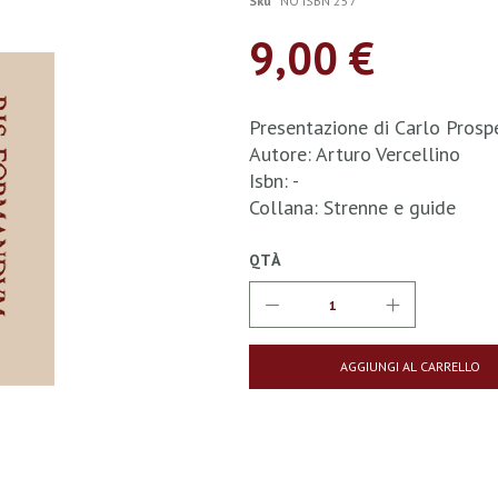
Sku
NO ISBN 257
9,00 €
Presentazione di Carlo Prospe
Autore: Arturo Vercellino
Isbn: -
Collana: Strenne e guide
QTÀ
AGGIUNGI AL CARRELLO