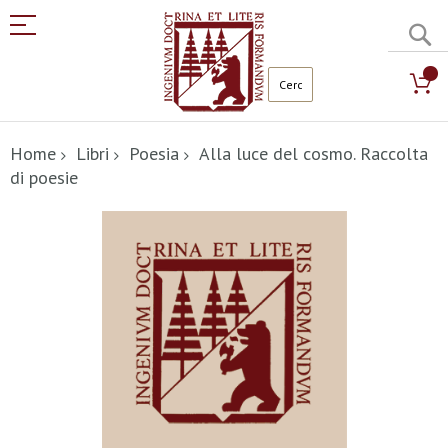
C
Salta
al
Home
Libri
Poesia
Alla luce del cosmo. Raccolta
contenuto
di poesie
Vai
alla
fine
della
galleria
di
immagini