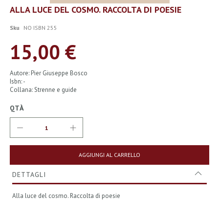
Vai
ALLA LUCE DEL COSMO. RACCOLTA DI POESIE
all'inizio
della
Sku
NO ISBN 255
galleria
di
15,00 €
immagini
Autore: Pier Giuseppe Bosco
Isbn: -
Collana: Strenne e guide
QTÀ
AGGIUNGI AL CARRELLO
DETTAGLI
Alla luce del cosmo. Raccolta di poesie