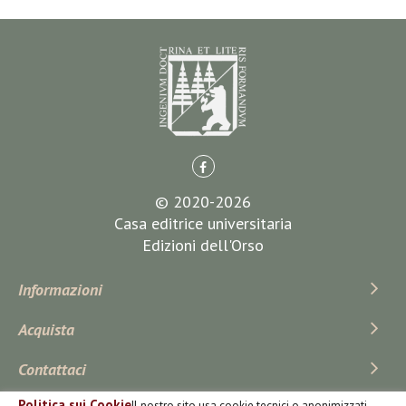
© 2020-2026
Casa editrice universitaria
Edizioni dell'Orso
Informazioni
Acquista
Contattaci
Politica sui Cookie
Il nostro sito usa cookie tecnici o anonimizzati,