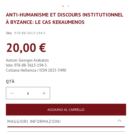
Vai
ANTI-HUMANISME ET DISCOURS INSTITUTIONNEL
all'inizio
À BYZANCE: LE CAS KEKAUMENOS
della
galleria
di
Sku
978-88-3613-194-5
immagini
20,00 €
Autore: Georges Arabatzis
Isbn: 978-88-3613-194-5
Collana: Hellenica / ISSN 1825-3490
QTÀ
AGGIUNGI AL CARRELLO
MAGGIORI INFORMAZIONI