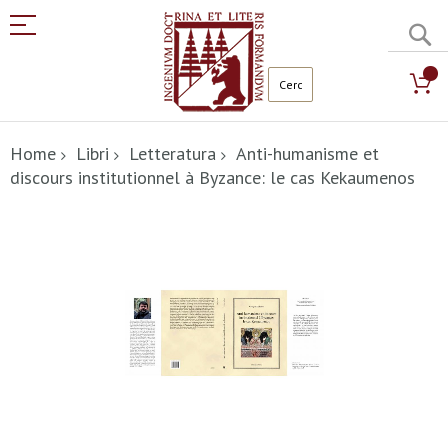
C
Salta
al
Home
Libri
Letteratura
Anti-humanisme et
contenuto
discours institutionnel à Byzance: le cas Kekaumenos
Vai
alla
fine
della
galleria
di
immagini