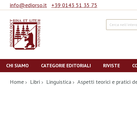
info@ediorso.it
+39 0143 51 35 75
Cerca
Salta
al
CHI SIAMO
CATEGORIE EDITORIALI
RIVISTE
C
contenuto
Home
Libri
Linguistica
Aspetti teorici e pratici
Vai
alla
fine
della
galleria