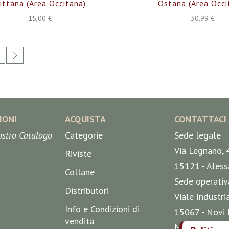
ittana (Area Occitana)
Ostana (Area Occi
15,00 €
30,99 €
ente stai leggendo la pagina
agina
Pagina
Successivo
IONI
ACQUISTA
CONTATTACI
nostro Catalogo
Categorie
Sede legale
Via Legnano, 
Riviste
15121 - Aless
Collane
Sede operativ
Distributori
Viale Industri
Info e Condizioni di
15067 - Novi 
vendita
Mappa