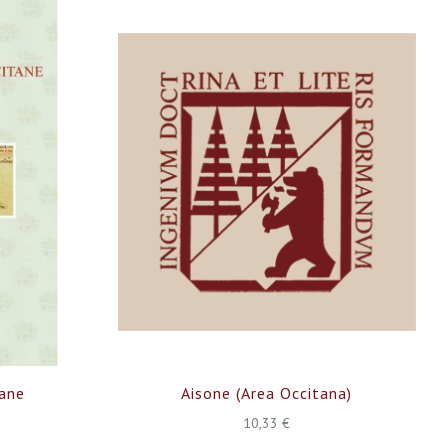
decre
tane
Aisone (Area Occitana)
10,33 €