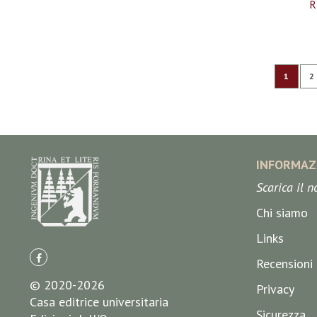
R
Pagina
Attualm
P
1
2
INFORMAZ
Scarica il 
Chi siamo
Links
Recensioni
© 2020-2026
Privacy
Casa editrice universitaria
Sicurezza