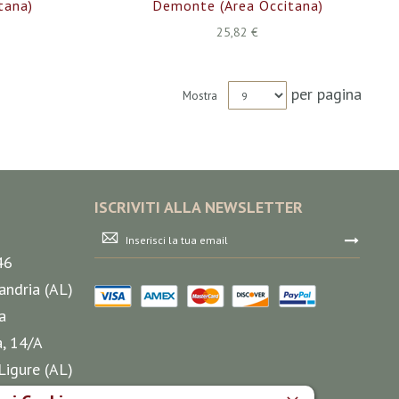
tana)
Demonte (Area Occitana)
25,82 €
per pagina
Mostra
ISCRIVITI ALLA NEWSLETTER
Iscriviti
alla
46
nostra
Newsletter:
andria (AL)
a
a, 14/A
Ligure (AL)