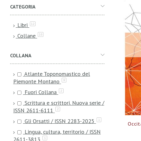
CATEGORIA
Libri
elementi
12
Collane
elementi
16
COLLANA
Atlante Toponomastico del
Piemonte Montano
9
Fuori Collana
2
Scrittura e scrittori. Nuova serie /
ISSN 2611-6111
2
Gli Orsatti / ISSN 2283-2025
1
Occit
Lingua, cultura, territorio / ISSN
2611-3813
1