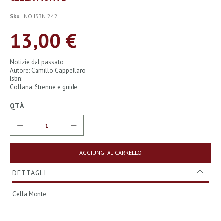
all'inizio
della
Sku
NO ISBN 242
galleria
di
13,00 €
immagini
Notizie dal passato
Autore: Camillo Cappellaro
Isbn: -
Collana: Strenne e guide
QTÀ
AGGIUNGI AL CARRELLO
DETTAGLI
Cella Monte