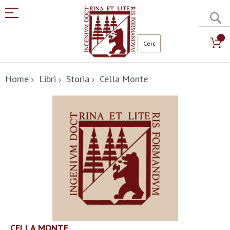
C
Salta
al
Home
Libri
Storia
Cella Monte
contenuto
Vai
alla
fine
della
galleria
di
immagini
Vai
CELLA MONTE