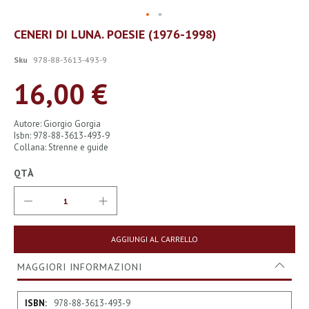
Vai
CENERI DI LUNA. POESIE (1976-1998)
all'inizio
della
Sku
978-88-3613-493-9
galleria
di
16,00 €
immagini
Autore: Giorgio Gorgia
Isbn: 978-88-3613-493-9
Collana: Strenne e guide
QTÀ
AGGIUNGI AL CARRELLO
MAGGIORI INFORMAZIONI
Maggiori
978-88-3613-493-9
Informazioni