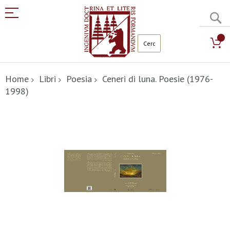
C
Salta
al
Home
Libri
Poesia
Ceneri di luna. Poesie (1976-
contenuto
1998)
Vai
alla
fine
della
galleria
di
immagini