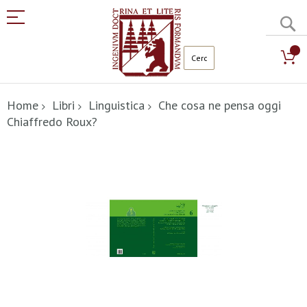
C
Salta
al
Home
Libri
Linguistica
Che cosa ne pensa oggi
contenuto
Chiaffredo Roux?
Vai
alla
fine
della
galleria
di
immagini