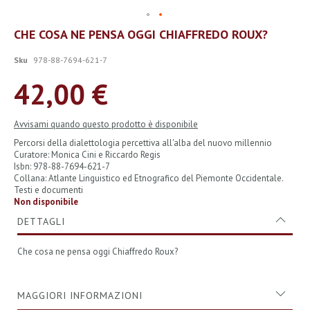
Vai
CHE COSA NE PENSA OGGI CHIAFFREDO ROUX?
all'inizio
della
Sku
978-88-7694-621-7
galleria
di
42,00 €
immagini
Avvisami quando questo prodotto è disponibile
Percorsi della dialettologia percettiva all'alba del nuovo millennio
Curatore: Monica Cini e Riccardo Regis
Isbn: 978-88-7694-621-7
Collana: Atlante Linguistico ed Etnografico del Piemonte Occidentale.
Testi e documenti
Non disponibile
DETTAGLI
Che cosa ne pensa oggi Chiaffredo Roux?
MAGGIORI INFORMAZIONI