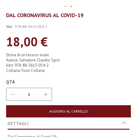
Vai
DAL CORONAVIRUS AL COVID-19
all'inizio
della
Sku
978-88-3613-054-2
galleria
di
18,00 €
immagini
Storia di un lessico virale
Autore: Salvatore Claudio Sgroi
Isbn: 978-88-3613-054-2
Collana: Fuori Collana
QTÀ
AGGIUNGI AL CARRELLO
DETTAGLI
Dal Coronavirus al Covid-19