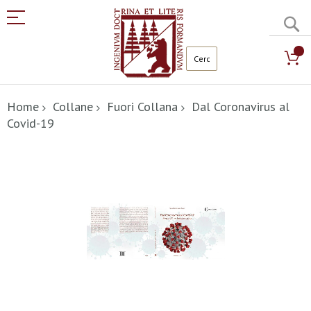
C
Salta
al
Home
Collane
Fuori Collana
Dal Coronavirus al
contenuto
Covid-19
Vai
alla
fine
della
galleria
di
immagini