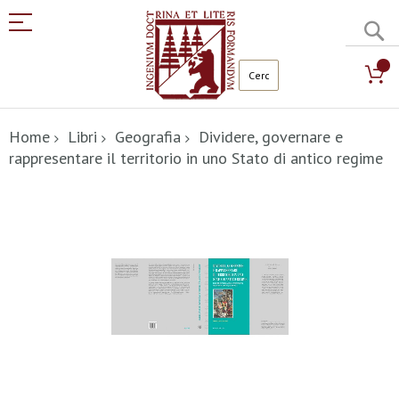
C
Salta
al
Home
Libri
Geografia
Dividere, governare e
contenuto
rappresentare il territorio in uno Stato di antico regime
Vai
alla
fine
della
galleria
di
immagini