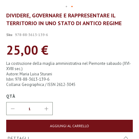
Vai
DIVIDERE, GOVERNARE E RAPPRESENTARE IL
all'inizio
TERRITORIO IN UNO STATO DI ANTICO REGIME
della
galleria
di
Sku
978-88-3613-139-6
immagini
25,00 €
La costruzione della maglia amministrativa nel Piemonte sabaudo (XVI-
XVIII sec.)
Autore: Maria Luisa Sturani
Isbn: 978-88-3613-139-6
Collana: Geographica / ISSN 2612-3045
QTÀ
AGGIUNGI AL CARRELLO
DETTAGLI