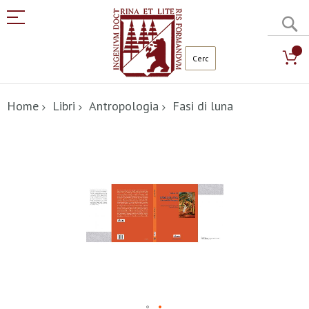
C
Salta
al
Home
Libri
Antropologia
Fasi di luna
contenuto
Vai
alla
fine
della
galleria
di
immagini