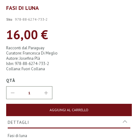
Vai
FASI DI LUNA
all'inizio
della
Sku
978-88-6274-733-2
galleria
di
16,00 €
immagini
Racconti dal Paraguay
Curatore: Francesca Di Meglio
Autore: Josefina Plà
Isbn: 978-88-6274-733-2
Collana: Fuori Collana
QTÀ
AGGIUNGI AL CARRELLO
DETTAGLI
Fasi di luna