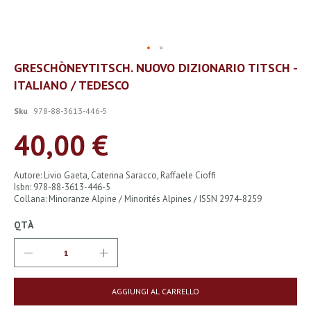
Vai
GRESCHÒNEYTITSCH. NUOVO DIZIONARIO TITSCH -
all'inizio
ITALIANO / TEDESCO
della
galleria
di
Sku
978-88-3613-446-5
immagini
40,00 €
Autore: Livio Gaeta, Caterina Saracco, Raffaele Cioffi
Isbn: 978-88-3613-446-5
Collana: Minoranze Alpine / Minorités Alpines / ISSN 2974-8259
QTÀ
AGGIUNGI AL CARRELLO