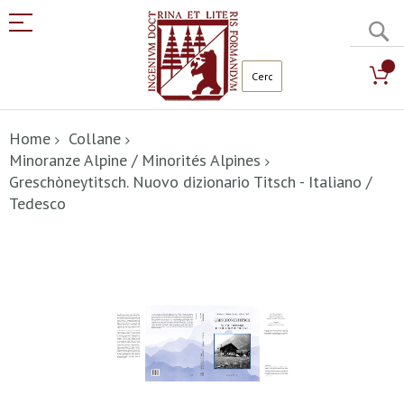
C
Salta
al
Home
Collane
contenuto
Minoranze Alpine / Minorités Alpines
Greschòneytitsch. Nuovo dizionario Titsch - Italiano /
Tedesco
Vai
alla
fine
della
galleria
di
immagini