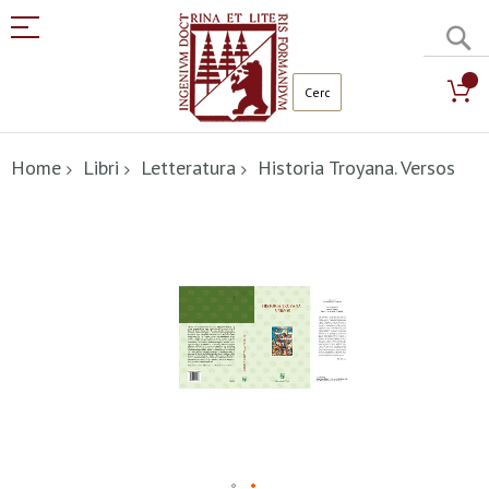
C
Salta
al
Home
Libri
Letteratura
Historia Troyana. Versos
contenuto
Vai
alla
fine
della
galleria
di
immagini