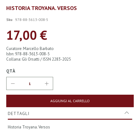
Vai
HISTORIA TROYANA. VERSOS
all'inizio
della
Sku
978-88-3613-008-5
galleria
di
17,00 €
immagini
Curatore: Marcello Barbato
Isbn: 978-88-3613-008-5
Collana: Gli Orsatti / ISSN 2283-2025
QTÀ
AGGIUNGI AL CARRELLO
DETTAGLI
Historia Troyana. Versos