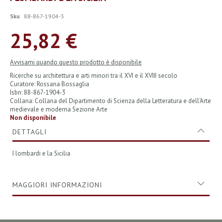
all'inizio
della
Sku
88-867-1904-3
galleria
di
25,82 €
immagini
Avvisami quando questo prodotto è disponibile
Ricerche su architettura e arti minori tra il XVI e il XVIII secolo
Curatore: Rossana Bossaglia
Isbn: 88-867-1904-3
Collana: Collana del Dipartimento di Scienza della Letteratura e dell'Arte
medievale e moderna Sezione Arte
Non disponibile
DETTAGLI
I lombardi e la Sicilia
MAGGIORI INFORMAZIONI