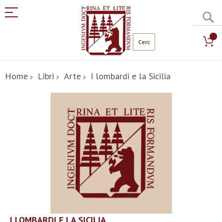
C
Salta
al
Home
Libri
Arte
I lombardi e la Sicilia
contenuto
Vai
alla
fine
della
galleria
di
immagini
Vai
I LOMBARDI E LA SICILIA