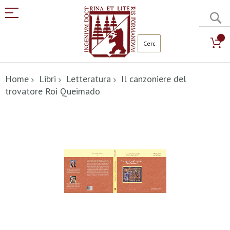
C
Salta
al
Home
Libri
Letteratura
Il canzoniere del
contenuto
trovatore Roi Queimado
Vai
alla
fine
della
galleria
di
immagini