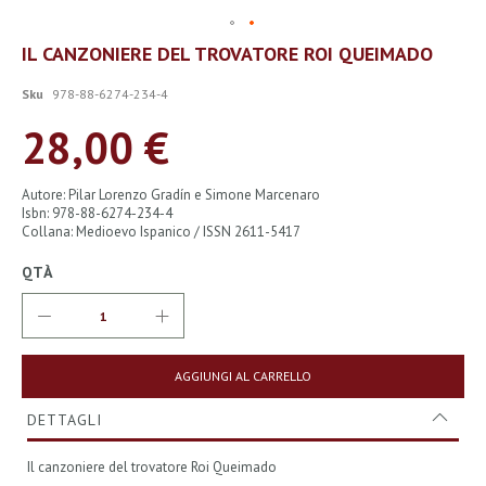
Vai
IL CANZONIERE DEL TROVATORE ROI QUEIMADO
all'inizio
della
Sku
978-88-6274-234-4
galleria
di
28,00 €
immagini
Autore: Pilar Lorenzo Gradín e Simone Marcenaro
Isbn: 978-88-6274-234-4
Collana: Medioevo Ispanico / ISSN 2611-5417
QTÀ
AGGIUNGI AL CARRELLO
DETTAGLI
Il canzoniere del trovatore Roi Queimado