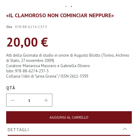
Vai
«IL CLAMOROSO NON COMINCIAR NEPPURE»
all'inizio
della
Sku
978-88-6274-237-5
galleria
di
20,00 €
immagini
Atti della Giornata di studio in onore di Augusto Blotto (Torino, Archivio
di Stato, 27 novembre 2009)
Curatore: Mariarosa Masoero e Gabriella Olivero
Isbn: 978-88-6274-237-5
Collana: I libri di "Levia Gravia" / ISSN 2611-5395
QTÀ
AGGIUNGI AL CARRELLO
DETTAGLI