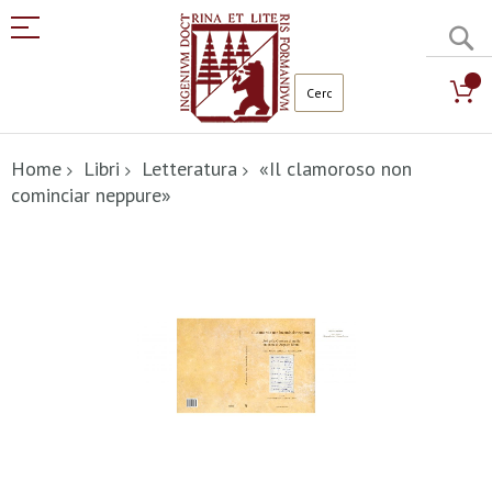
C
Salta
al
Home
Libri
Letteratura
«Il clamoroso non
contenuto
cominciar neppure»
Vai
alla
fine
della
galleria
di
immagini