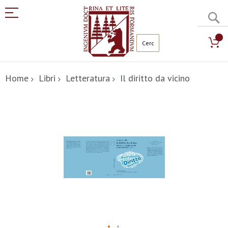
C
Salta
al
Home
Libri
Letteratura
Il diritto da vicino
contenuto
Vai
alla
fine
della
galleria
di
immagini