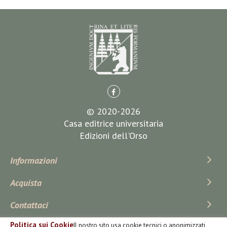
© 2020-2026
Casa editrice universitaria
Edizioni dell'Orso
Informazioni
Acquista
Contattaci
Politica sui Cookie
Il nostro sito usa cookie tecnici o anonimizzati,