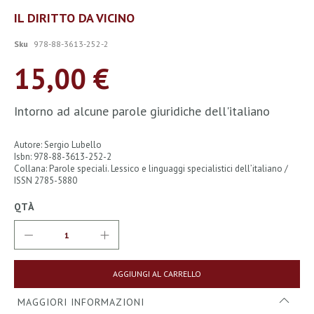
Vai
IL DIRITTO DA VICINO
all'inizio
della
Sku
978-88-3613-252-2
galleria
di
15,00 €
immagini
Intorno ad alcune parole giuridiche dell'italiano
Autore: Sergio Lubello
Isbn: 978-88-3613-252-2
Collana: Parole speciali. Lessico e linguaggi specialistici dell’italiano /
ISSN 2785-5880
QTÀ
AGGIUNGI AL CARRELLO
MAGGIORI INFORMAZIONI