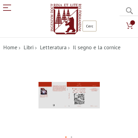
C
Salta
al
Home
Libri
Letteratura
Il segno e la cornice
contenuto
Vai
alla
fine
della
galleria
di
immagini