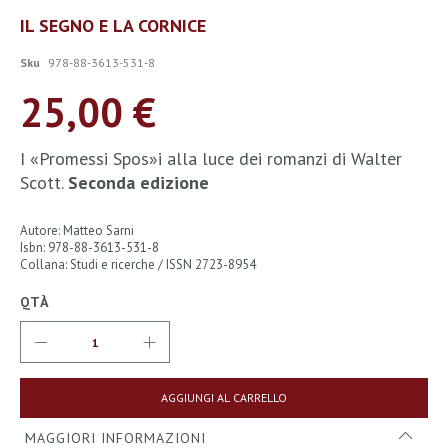
Vai
IL SEGNO E LA CORNICE
all'inizio
della
Sku
978-88-3613-531-8
galleria
di
25,00 €
immagini
I «Promessi Spos»i alla luce dei romanzi di Walter
Scott.
Seconda edizione
Autore: Matteo Sarni
Isbn: 978-88-3613-531-8
Collana: Studi e ricerche / ISSN 2723-8954
QTÀ
AGGIUNGI AL CARRELLO
MAGGIORI INFORMAZIONI