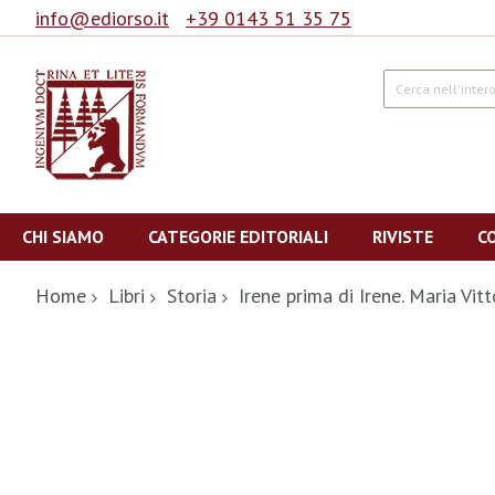
info@ediorso.it
+39 0143 51 35 75
Cerca
Salta
al
CHI SIAMO
CATEGORIE EDITORIALI
RIVISTE
C
contenuto
Home
Libri
Storia
Irene prima di Irene. Maria Vitt
Vai
alla
fine
della
galleria