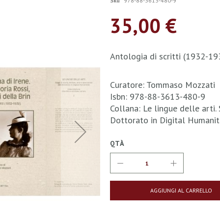
Sku
978-88-3613-480-9
35,00 €
Antologia di scritti (1932-19
Curatore: Tommaso Mozzati
Isbn: 978-88-3613-480-9
Collana: Le lingue delle arti.
Dottorato in Digital Humani
QTÀ
AGGIUNGI AL CARRELLO