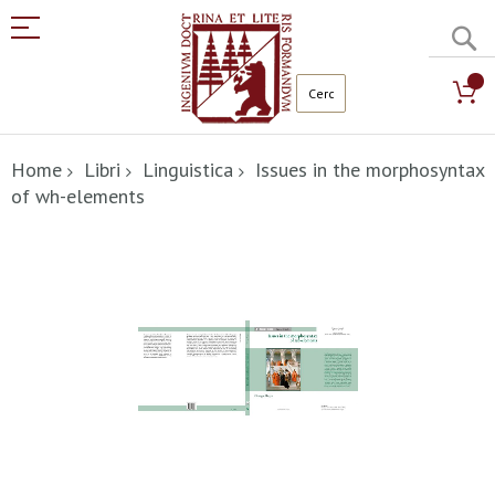
C
Salta
al
Home
Libri
Linguistica
Issues in the morphosyntax
contenuto
of wh-elements
Vai
alla
fine
della
galleria
di
immagini