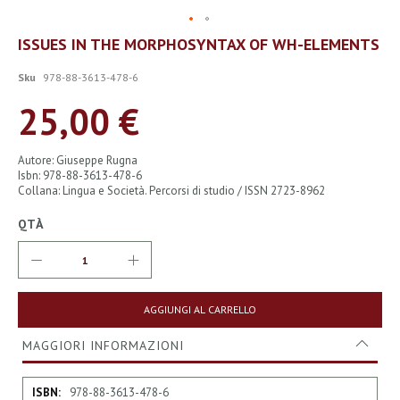
Vai
ISSUES IN THE MORPHOSYNTAX OF WH-ELEMENTS
all'inizio
della
Sku
978-88-3613-478-6
galleria
di
25,00 €
immagini
Autore: Giuseppe Rugna
Isbn: 978-88-3613-478-6
Collana: Lingua e Società. Percorsi di studio / ISSN 2723-8962
QTÀ
AGGIUNGI AL CARRELLO
MAGGIORI INFORMAZIONI
Maggiori
978-88-3613-478-6
Informazioni