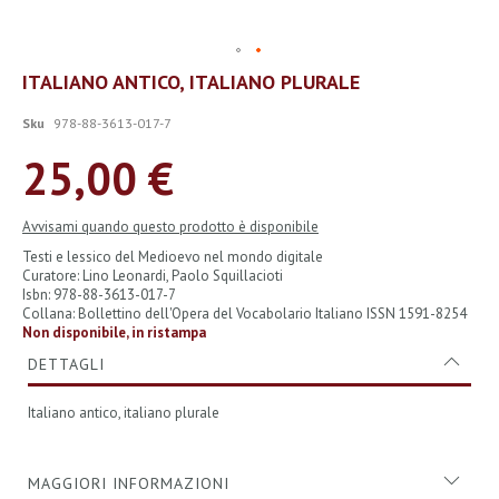
Vai
ITALIANO ANTICO, ITALIANO PLURALE
all'inizio
della
Sku
978-88-3613-017-7
galleria
di
25,00 €
immagini
Avvisami quando questo prodotto è disponibile
Testi e lessico del Medioevo nel mondo digitale
Curatore: Lino Leonardi, Paolo Squillacioti
Isbn: 978-88-3613-017-7
Collana: Bollettino dell'Opera del Vocabolario Italiano ISSN 1591-8254
Non disponibile, in ristampa
DETTAGLI
Italiano antico, italiano plurale
MAGGIORI INFORMAZIONI