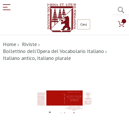
C
Salta
al
Home
Riviste
contenuto
Bollettino dell'Opera del Vocabolario Italiano
Italiano antico, italiano plurale
Vai
alla
fine
della
galleria
di
immagini