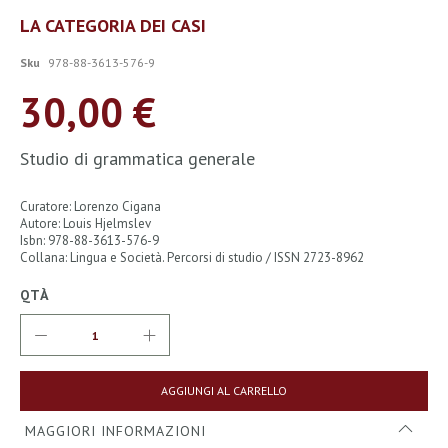
Vai
LA CATEGORIA DEI CASI
all'inizio
della
Sku
978-88-3613-576-9
galleria
di
30,00 €
immagini
Studio di grammatica generale
Curatore: Lorenzo Cigana
Autore: Louis Hjelmslev
Isbn: 978-88-3613-576-9
Collana: Lingua e Società. Percorsi di studio / ISSN 2723-8962
QTÀ
AGGIUNGI AL CARRELLO
MAGGIORI INFORMAZIONI