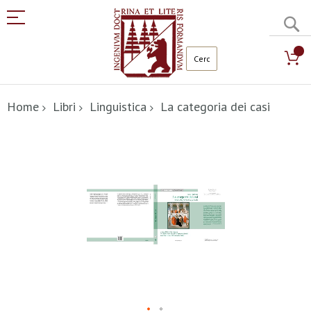
C
Salta
al
Home
Libri
Linguistica
La categoria dei casi
contenuto
Vai
alla
fine
della
galleria
di
immagini