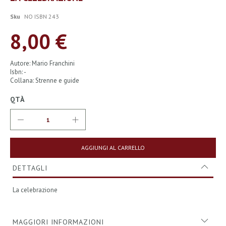
all'inizio
della
Sku
NO ISBN 243
galleria
di
8,00 €
immagini
Autore: Mario Franchini
Isbn: -
Collana: Strenne e guide
QTÀ
AGGIUNGI AL CARRELLO
DETTAGLI
La celebrazione
MAGGIORI INFORMAZIONI