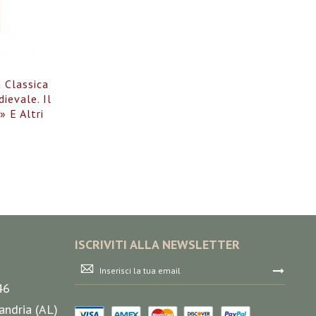
à Classica
ievale. Il
 E Altri
ISCRIVITI ALLA NEWSLETTER
Iscriviti
alla
46
nostra
Newsletter:
andria (AL)