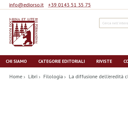
info@ediorso.it
+39 0143 51 35 75
Cerca
Salta
al
CHI SIAMO
CATEGORIE EDITORIALI
RIVISTE
C
contenuto
Home
Libri
Filologia
La diffusione dell’eredità c
Vai
alla
fine
della
galleria