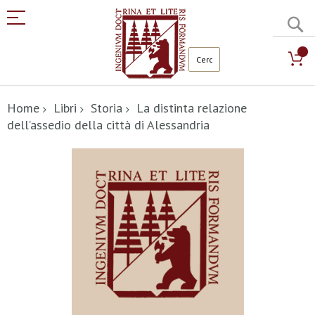
C
Salta
al
Home
Libri
Storia
La distinta relazione
contenuto
dell’assedio della città di Alessandria
Vai
alla
fine
della
galleria
di
immagini