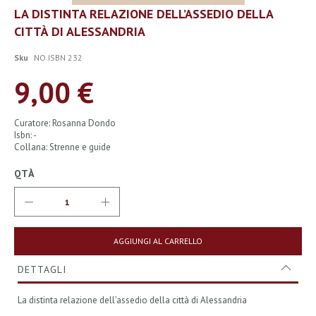
Vai
LA DISTINTA RELAZIONE DELL’ASSEDIO DELLA
all'inizio
CITTÀ DI ALESSANDRIA
della
galleria
di
Sku
NO ISBN 232
immagini
9,00 €
Curatore: Rosanna Dondo
Isbn: -
Collana: Strenne e guide
QTÀ
AGGIUNGI AL CARRELLO
DETTAGLI
La distinta relazione dell’assedio della città di Alessandria