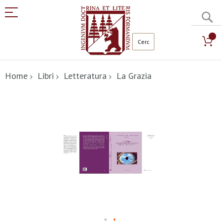
C
Salta
al
Home
Libri
Letteratura
La Grazia
contenuto
Vai
alla
fine
della
galleria
di
immagini