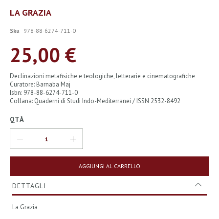
Vai
LA GRAZIA
all'inizio
della
Sku
978-88-6274-711-0
galleria
di
25,00 €
immagini
Declinazioni metafisiche e teologiche, letterarie e cinematografiche
Curatore: Barnaba Maj
Isbn: 978-88-6274-711-0
Collana: Quaderni di Studi Indo-Mediterranei / ISSN 2532-8492
QTÀ
AGGIUNGI AL CARRELLO
DETTAGLI
La Grazia