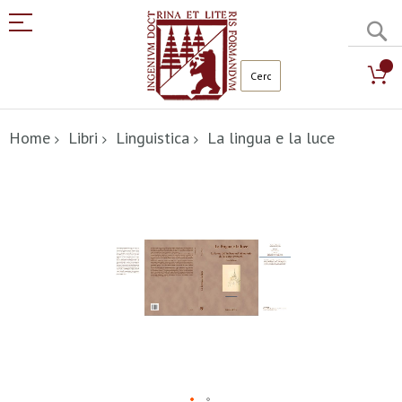
C
Salta
al
Home
Libri
Linguistica
La lingua e la luce
contenuto
Vai
alla
fine
della
galleria
di
immagini