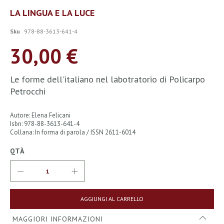
Vai
LA LINGUA E LA LUCE
all'inizio
della
Sku
978-88-3613-641-4
galleria
di
30,00 €
immagini
Le forme dell'italiano nel labotratorio di Policarpo
Petrocchi
Autore: Elena Felicani
Isbn: 978-88-3613-641-4
Collana: In forma di parola / ISSN 2611-6014
QTÀ
AGGIUNGI AL CARRELLO
MAGGIORI INFORMAZIONI