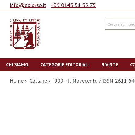
info@ediorso.it
+39 0143 51 35 75
Cerca
Salta
al
CHI SIAMO
CATEGORIE EDITORIALI
RIVISTE
C
contenuto
Home
Collane
'900 - Il Novecento / ISSN 2611-5
Vai
alla
fine
della
galleria