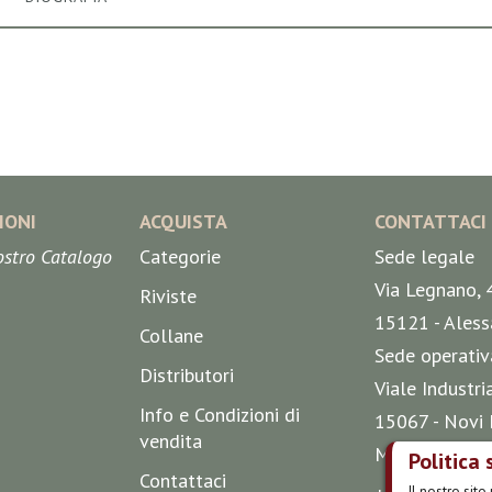
IONI
ACQUISTA
CONTATTACI
nostro Catalogo
Categorie
Sede legale
Via Legnano, 
Riviste
15121 - Aless
Collane
Sede operativ
Distributori
Viale Industri
Info e Condizioni di
15067 - Novi 
vendita
Mappa
Politica 
Contattaci
Il nostro sit