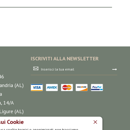
ISCRIVITI ALLA NEWSLETTER
Iscriviti
alla
46
nostra
Newsletter:
andria (AL)
a
a, 14/A
Ligure (AL)
sui Cookie
o usa cookie tecnici o anonimizzati, non tracciamo