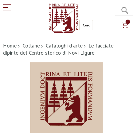
C
Salta
al
Home
Collane
Cataloghi d'arte
Le facciate
contenuto
dipinte del Centro storico di Novi Ligure
Vai
alla
fine
della
galleria
di
immagini