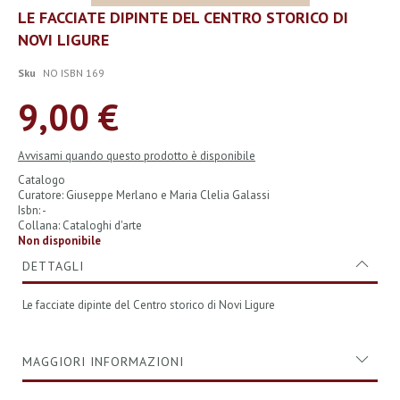
Vai
LE FACCIATE DIPINTE DEL CENTRO STORICO DI
all'inizio
NOVI LIGURE
della
galleria
di
Sku
NO ISBN 169
immagini
9,00 €
Avvisami quando questo prodotto è disponibile
Catalogo
Curatore: Giuseppe Merlano e Maria Clelia Galassi
Isbn: -
Collana: Cataloghi d'arte
Non disponibile
DETTAGLI
Le facciate dipinte del Centro storico di Novi Ligure
MAGGIORI INFORMAZIONI