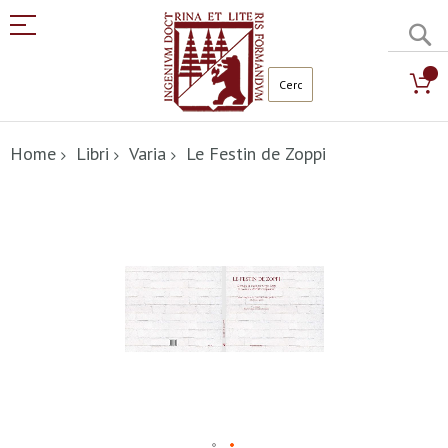
C
Salta
al
Home
Libri
Varia
Le Festin de Zoppi
contenuto
Vai
alla
fine
della
galleria
di
immagini