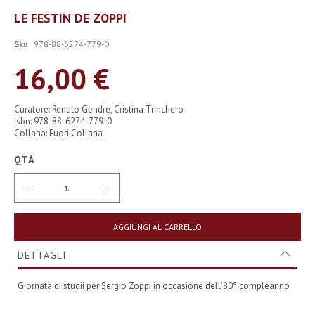
Vai
LE FESTIN DE ZOPPI
all'inizio
della
Sku
978-88-6274-779-0
galleria
di
16,00 €
immagini
Curatore: Renato Gendre, Cristina Trinchero
Isbn: 978-88-6274-779-0
Collana: Fuori Collana
QTÀ
AGGIUNGI AL CARRELLO
DETTAGLI
Giornata di studii per Sergio Zoppi in occasione dell'80° compleanno