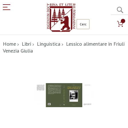
C
Salta
al
Home
Libri
Linguistica
Lessico alimentare in Friuli
contenuto
Venezia Giulia
Vai
alla
fine
della
galleria
di
immagini