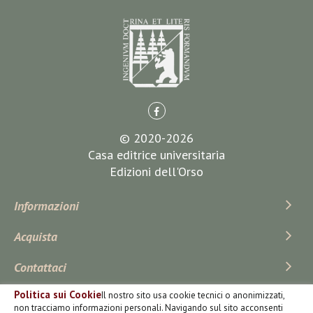
© 2020-2026
Casa editrice universitaria
Edizioni dell'Orso
Informazioni
Acquista
Contattaci
Politica sui Cookie
Il nostro sito usa cookie tecnici o anonimizzati,
Iscriviti Alla Newsletter
non tracciamo informazioni personali. Navigando sul sito acconsenti