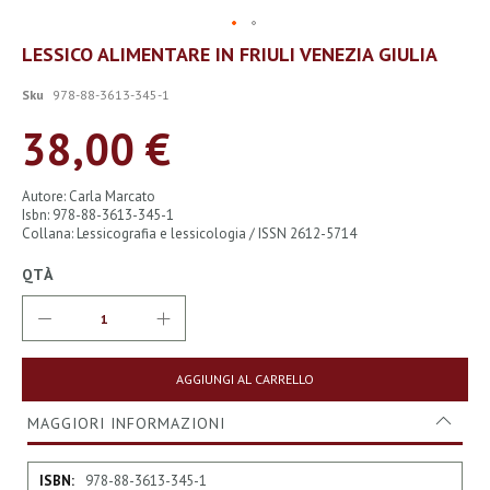
Vai
LESSICO ALIMENTARE IN FRIULI VENEZIA GIULIA
all'inizio
della
Sku
978-88-3613-345-1
galleria
di
38,00 €
immagini
Autore: Carla Marcato
Isbn: 978-88-3613-345-1
Collana: Lessicografia e lessicologia / ISSN 2612-5714
QTÀ
AGGIUNGI AL CARRELLO
MAGGIORI INFORMAZIONI
Maggiori
978-88-3613-345-1
Informazioni