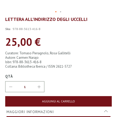
Vai
LETTERA ALL'INDIRIZZO DEGLI UCCELLI
all'inizio
della
Sku
978-88-3613-416-8
galleria
di
25,00 €
immagini
Curatore: Tomaso Pieragnolo, Rosa Gallitelli
Autore: Carmen Narajo
Isbn: 978-88-3613-416-8
Collana: Bibliotheca Iberica / ISSN 2611-5727
QTÀ
AGGIUNGI AL CARRELLO
MAGGIORI INFORMAZIONI