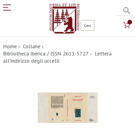
C
Salta
al
Home
Collane
contenuto
Bibliotheca Iberica / ISSN 2611-5727
Lettera
all'indirizzo degli uccelli
Vai
alla
fine
della
galleria
di
immagini