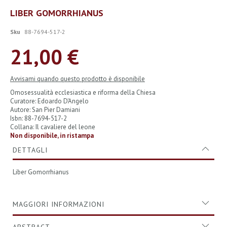
Vai
LIBER GOMORRHIANUS
all'inizio
della
Sku
88-7694-517-2
galleria
di
21,00 €
immagini
Avvisami quando questo prodotto è disponibile
Omosessualità ecclesiastica e riforma della Chiesa
Curatore: Edoardo D'Angelo
Autore: San Pier Damiani
Isbn: 88-7694-517-2
Collana: Il cavaliere del leone
Non disponibile, in ristampa
DETTAGLI
Liber Gomorrhianus
MAGGIORI INFORMAZIONI