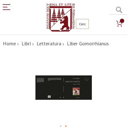
C
Salta
al
Home
Libri
Letteratura
Liber Gomorrhianus
contenuto
Vai
alla
fine
della
galleria
di
immagini