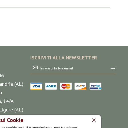
ISCRIVITI ALLA NEWSLETTER
Iscriviti
alla
46
nostra
Newsletter:
andria (AL)
a
a, 14/A
Ligure (AL)
sui Cookie
o usa cookie tecnici o anonimizzati, non tracciamo