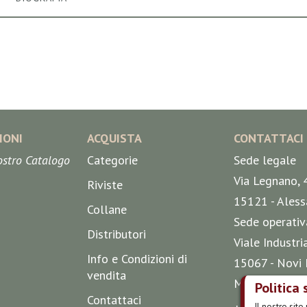
IONI
ACQUISTA
CONTATTACI
nostro Catalogo
Categorie
Sede legale
Via Legnano, 
Riviste
15121 - Aless
Collane
Sede operativ
Distributori
Viale Industri
Info e Condizioni di
15067 - Novi 
vendita
Mappa
Politica 
Contattaci
Il nostro sit