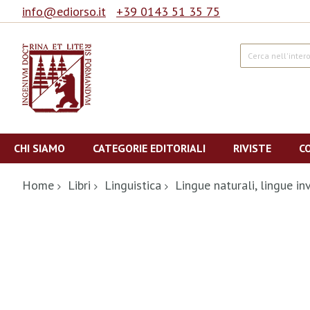
info@ediorso.it
+39 0143 51 35 75
Cerca
Salta
al
CHI SIAMO
CATEGORIE EDITORIALI
RIVISTE
C
contenuto
Home
Libri
Linguistica
Lingue naturali, lingue in
Vai
alla
fine
della
galleria