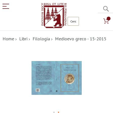
C
Salta
al
Home
Libri
Filologia
Medioevo greco - 15-2015
contenuto
Vai
alla
fine
della
galleria
di
immagini