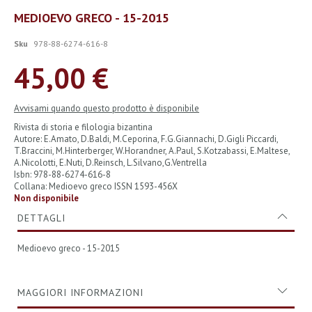
Vai
MEDIOEVO GRECO - 15-2015
all'inizio
della
Sku
978-88-6274-616-8
galleria
di
45,00 €
immagini
Avvisami quando questo prodotto è disponibile
Rivista di storia e filologia bizantina
Autore: E.Amato, D.Baldi, M.Ceporina, F.G.Giannachi, D.Gigli Piccardi,
T.Braccini, M.Hinterberger, W.Horandner, A.Paul, S.Kotzabassi, E.Maltese,
A.Nicolotti, E.Nuti, D.Reinsch, L.Silvano,G.Ventrella
Isbn: 978-88-6274-616-8
Collana: Medioevo greco ISSN 1593-456X
Non disponibile
DETTAGLI
Medioevo greco - 15-2015
MAGGIORI INFORMAZIONI