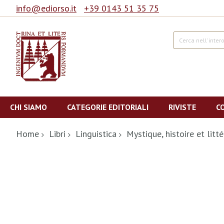
info@ediorso.it
+39 0143 51 35 75
Cerca
Salta
al
CHI SIAMO
CATEGORIE EDITORIALI
RIVISTE
C
contenuto
Home
Libri
Linguistica
Mystique, histoire et litt
Vai
alla
fine
della
galleria