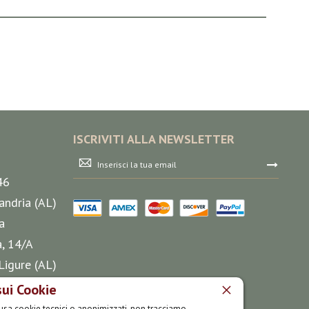
ISCRIVITI ALLA NEWSLETTER
Iscriviti
alla
46
nostra
Newsletter:
andria (AL)
a
a, 14/A
Ligure (AL)
sui Cookie
o usa cookie tecnici o anonimizzati, non tracciamo