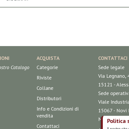
IONI
ACQUISTA
CONTATTACI
nostro Catalogo
Categorie
Sede legale
Via Legnano, 
Riviste
15121 - Aless
Collane
Sede operativ
Distributori
Viale Industri
Info e Condizioni di
15067 - Novi 
vendita
Mappa
Politica 
Contattaci
Il nostro sit