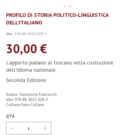
Vai
PROFILO DI STORIA POLITICO-LINGUISTICA
all'inizio
DELL'ITALIANO
della
galleria
di
Sku
978-88-3613-028-3
immagini
30,00 €
L'apporto padano al toscano nella costruzione
dell'idioma nazionale.
Seconda Edizione
Autore: Temistocle Franceschi
Isbn: 978-88-3613-028-3
Collana: Fuori Collana
QTÀ