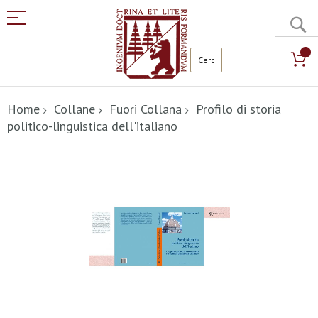
C
Salta
al
Home
Collane
Fuori Collana
Profilo di storia
contenuto
politico-linguistica dell'italiano
Vai
alla
fine
della
galleria
di
immagini