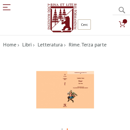
C
Salta
al
Home
Libri
Letteratura
Rime. Terza parte
contenuto
Vai
alla
fine
della
galleria
di
immagini