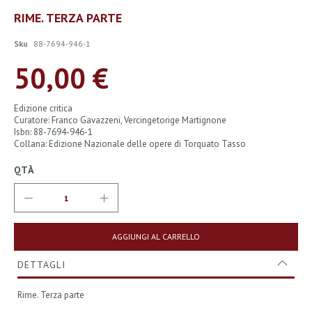
Vai
RIME. TERZA PARTE
all'inizio
della
Sku
88-7694-946-1
galleria
di
50,00 €
immagini
Edizione critica
Curatore: Franco Gavazzeni, Vercingetorige Martignone
Isbn: 88-7694-946-1
Collana: Edizione Nazionale delle opere di Torquato Tasso
QTÀ
AGGIUNGI AL CARRELLO
DETTAGLI
Rime. Terza parte