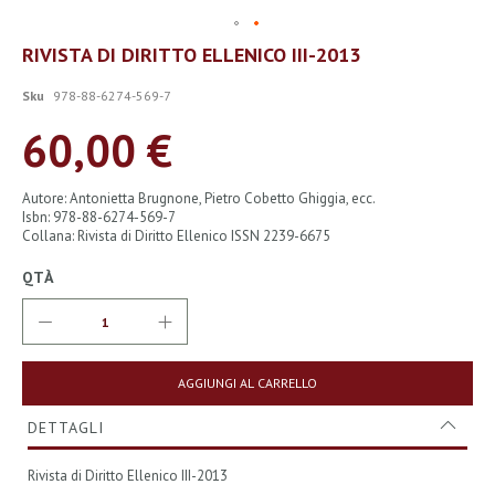
Vai
RIVISTA DI DIRITTO ELLENICO III-2013
all'inizio
della
Sku
978-88-6274-569-7
galleria
di
60,00 €
immagini
Autore: Antonietta Brugnone, Pietro Cobetto Ghiggia, ecc.
Isbn: 978-88-6274-569-7
Collana: Rivista di Diritto Ellenico ISSN 2239-6675
QTÀ
AGGIUNGI AL CARRELLO
DETTAGLI
Rivista di Diritto Ellenico III-2013