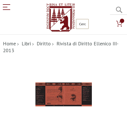
C
Salta
al
Home
Libri
Diritto
Rivista di Diritto Ellenico III-
contenuto
2013
Vai
alla
fine
della
galleria
di
immagini