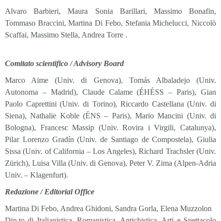
Alvaro Barbieri, Maura Sonia Barillari, Massimo Bonafin,
Tommaso Braccini, Martina Di Febo, Stefania Michelucci, Niccolò
Scaffai, Massimo Stella, Andrea Torre .
Comitato scientifico / Advisory Board
Marco Aime (Univ. di Genova), Tomás Albaladejo (Univ.
Autonoma – Madrid), Claude Calame (ÉHÉSS – Paris), Gian
Paolo Caprettini (Univ. di Torino), Riccardo Castellana (Univ. di
Siena), Nathalie Koble (ÉNS – Paris), Mario Mancini (Univ. di
Bologna), Francesc Massip (Univ. Rovira i Virgili, Catalunya),
Pilar Lorenzo Gradín (Univ. de Santiago de Compostela), Giulia
Sissa (Univ. of California – Los Angeles), Richard Trachsler (Univ.
Zürich), Luisa Villa (Univ. di Genova), Peter V. Zima (Alpen-Adria
Univ. – Klagenfurt).
Redazione / Editorial Office
Martina Di Febo, Andrea Ghidoni, Sandra Gorla, Elena Muzzolon
Dip.to di Italianistica, Romanistica, Antichistica, Arti e Spettacolo