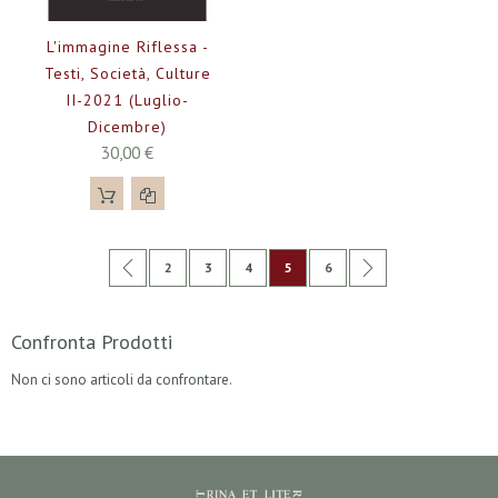
L'immagine Riflessa -
Testi, Società, Culture
II-2021 (luglio-
Dicembre)
30,00 €
Pagina
Pagina
Precedente
Pagina
Pagina
Pagina
Attualmente stai leggendo la pag
Pagina
Pagina
Successivo
2
3
4
5
6
Confronta Prodotti
Non ci sono articoli da confrontare.