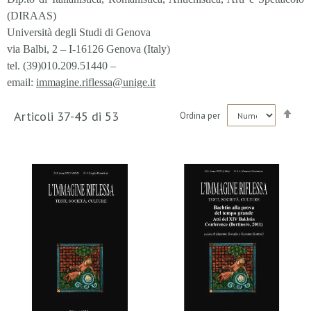
(DIRAAS)
Università degli Studi di Genova
via Balbi, 2 – I-16126 Genova (Italy)
tel. (39)010.209.51440 –
email:
immagine.riflessa@unige.it
Imp
Articoli
37
-
45
di
53
Ordina per
la
dir
dec