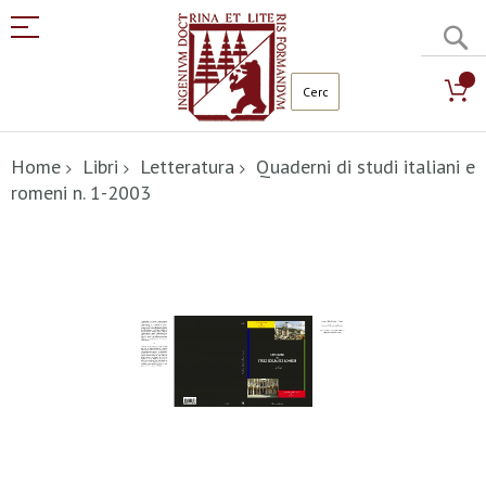
C
Salta
al
Home
Libri
Letteratura
Quaderni di studi italiani e
contenuto
romeni n. 1-2003
Vai
alla
fine
della
galleria
di
immagini