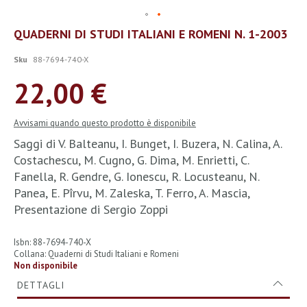
Vai
QUADERNI DI STUDI ITALIANI E ROMENI N. 1-2003
all'inizio
della
Sku
88-7694-740-X
galleria
di
22,00 €
immagini
Avvisami quando questo prodotto è disponibile
Saggi di V. Balteanu, I. Bunget, I. Buzera, N. Calina, A.
Costachescu, M. Cugno, G. Dima, M. Enrietti, C.
Fanella, R. Gendre, G. Ionescu, R. Locusteanu, N.
Panea, E. Pîrvu, M. Zaleska, T. Ferro, A. Mascia,
Presentazione di Sergio Zoppi
Isbn: 88-7694-740-X
Collana: Quaderni di Studi Italiani e Romeni
Non disponibile
DETTAGLI