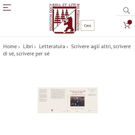
C
Salta
al
Home
Libri
Letteratura
Scrivere agli altri, scrivere
contenuto
di sé, scrivere per sé
Vai
alla
fine
della
galleria
di
immagini