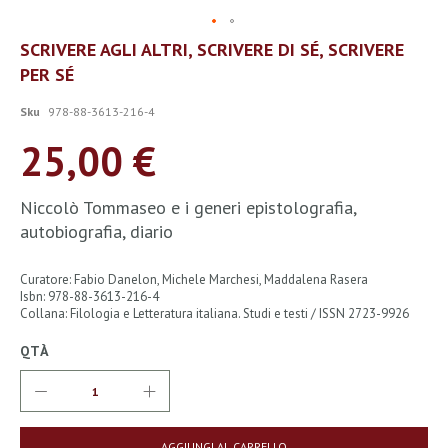
Vai
SCRIVERE AGLI ALTRI, SCRIVERE DI SÉ, SCRIVERE
all'inizio
PER SÉ
della
galleria
di
Sku
978-88-3613-216-4
immagini
25,00 €
Niccolò Tommaseo e i generi epistolografia,
autobiografia, diario
Curatore: Fabio Danelon, Michele Marchesi, Maddalena Rasera
Isbn: 978-88-3613-216-4
Collana: Filologia e Letteratura italiana. Studi e testi / ISSN 2723-9926
QTÀ
AGGIUNGI AL CARRELLO