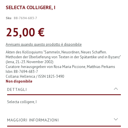
Vai
SELECTA COLLIGERE, I
all'inizio
della
Sku
88-7694-683-7
galleria
di
25,00 €
immagini
Avvisami quando questo prodotto è disponibile
Akten des Kolloquiums "Sammeln, Neuordnen, Neues Schaffen.
Methoden der Überlieferung von Texten in der Spätantike und in Byzanz"
(Jena, 21.-23. November 2002)
Curatore: herausgegeben von Rosa Maria Piccione, Matthias Perkams
Isbn: 88-7694-683-7
Collana: Hellenica / ISSN 1825-3490
Non disponibile
DETTAGLI
Selecta colligere, I
MAGGIORI INFORMAZIONI