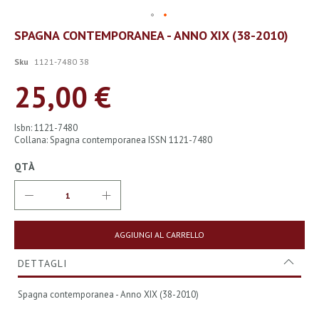
Vai
SPAGNA CONTEMPORANEA - ANNO XIX (38-2010)
all'inizio
della
Sku
1121-7480 38
galleria
di
25,00 €
immagini
Isbn: 1121-7480
Collana: Spagna contemporanea ISSN 1121-7480
QTÀ
AGGIUNGI AL CARRELLO
DETTAGLI
Spagna contemporanea - Anno XIX (38-2010)