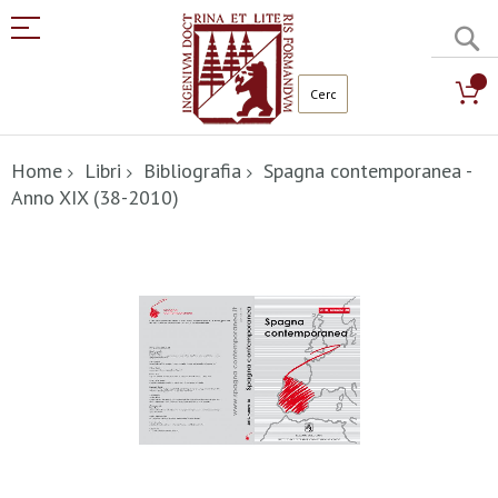
C
Salta
al
Home
Libri
Bibliografia
Spagna contemporanea -
contenuto
Anno XIX (38-2010)
Vai
alla
fine
della
galleria
di
immagini