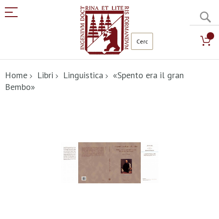
C
Salta
al
Home
Libri
Linguistica
«Spento era il gran
contenuto
Bembo»
Vai
alla
fine
della
galleria
di
immagini