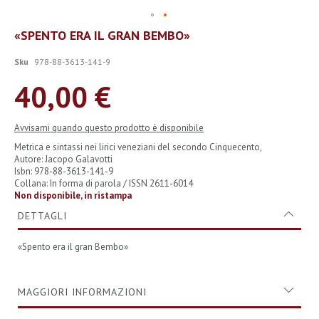
Vai
«SPENTO ERA IL GRAN BEMBO»
all'inizio
della
Sku
978-88-3613-141-9
galleria
di
40,00 €
immagini
Avvisami quando questo prodotto è disponibile
Metrica e sintassi nei lirici veneziani del secondo Cinquecento,
Autore: Jacopo Galavotti
Isbn: 978-88-3613-141-9
Collana: In forma di parola / ISSN 2611-6014
Non disponibile, in ristampa
DETTAGLI
«Spento era il gran Bembo»
MAGGIORI INFORMAZIONI